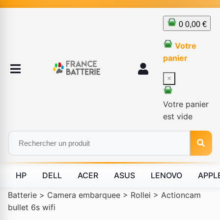
0
0,00 €
Votre
panier
×
Votre panier
est vide
HP
DELL
ACER
ASUS
LENOVO
APPL
Batterie
>
Camera embarquee
>
Rollei
>
Actioncam
bullet 6s wifi