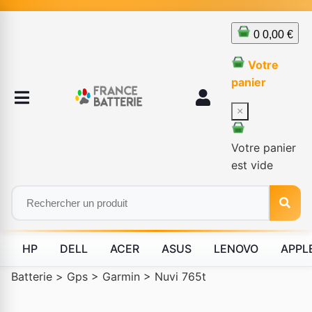
0
0,00 €
Votre
panier
×
Votre panier
est vide
HP
DELL
ACER
ASUS
LENOVO
APPL
Batterie
>
Gps
>
Garmin
>
Nuvi 765t