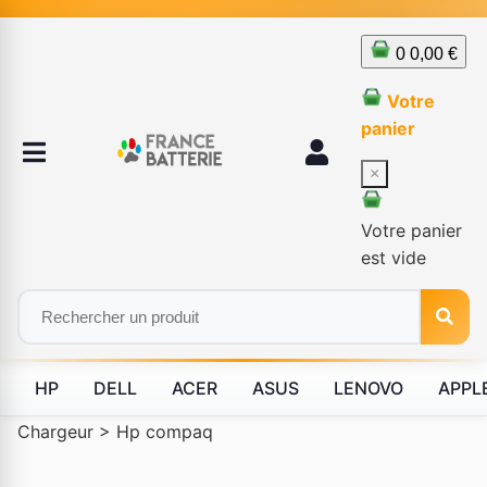
0
0,00 €
Votre
panier
×
Votre panier
est vide
HP
DELL
ACER
ASUS
LENOVO
APPL
Chargeur
>
Hp compaq