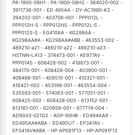
PA-1900-08H1
-
PA-1900-08H2
-
384020-002
-
3911736-001
-
ED 495AA
-
DY-AC1990-K3
-
394202-001
-
403706-001
-
PPP012L
-
PPP012H-S
-
PPP012HS
-
PPP012L-S
-
PPP012S-S
-
EG410AA
-
KG298AA
-
KG298AA#A
-
KG298AA#ABB
-
463553-002
-
489210-a21
-
489210-a22
-
489210-a23
-
HSTNN-LA13
-
374473-001
-
KE977AV
-
PPP014S
-
608428-002
-
418873-001
-
484170-001
-
608428-004
-
403900-001
-
408488-001
-
409515-001
-
410321-001
-
416421-002
-
453198-001
-
463554-004
-
535593-001
-
574063-001
-
577051-001
-
608425-002
-
608428-003
-
613152-001
-
613161-001
-
620656-001
-
677774-004
-
AD9043-021G2
-
ADP-90HB
-
ED494AAR
-
ED495AA#ABA
-
ED495UT
-
EP341AV
-
EP341AV#ABA
-
HP-AP091F13
-
HP-AP091F13