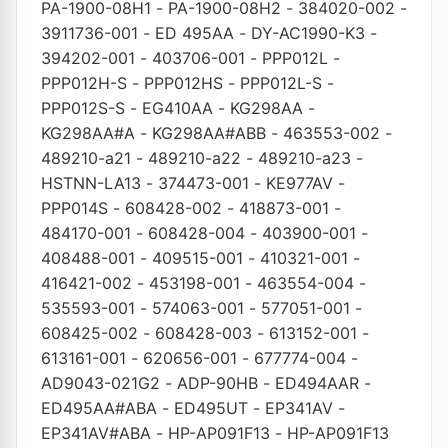
PA-1900-08H1
-
PA-1900-08H2
-
384020-002
-
3911736-001
-
ED 495AA
-
DY-AC1990-K3
-
394202-001
-
403706-001
-
PPP012L
-
PPP012H-S
-
PPP012HS
-
PPP012L-S
-
PPP012S-S
-
EG410AA
-
KG298AA
-
KG298AA#A
-
KG298AA#ABB
-
463553-002
-
489210-a21
-
489210-a22
-
489210-a23
-
HSTNN-LA13
-
374473-001
-
KE977AV
-
PPP014S
-
608428-002
-
418873-001
-
484170-001
-
608428-004
-
403900-001
-
408488-001
-
409515-001
-
410321-001
-
416421-002
-
453198-001
-
463554-004
-
535593-001
-
574063-001
-
577051-001
-
608425-002
-
608428-003
-
613152-001
-
613161-001
-
620656-001
-
677774-004
-
AD9043-021G2
-
ADP-90HB
-
ED494AAR
-
ED495AA#ABA
-
ED495UT
-
EP341AV
-
EP341AV#ABA
-
HP-AP091F13
-
HP-AP091F13