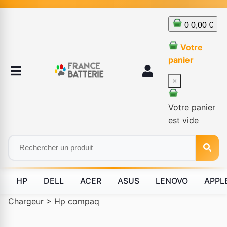
0
0,00 €
Votre
panier
×
Votre panier
est vide
HP
DELL
ACER
ASUS
LENOVO
APPL
Chargeur
>
Hp compaq