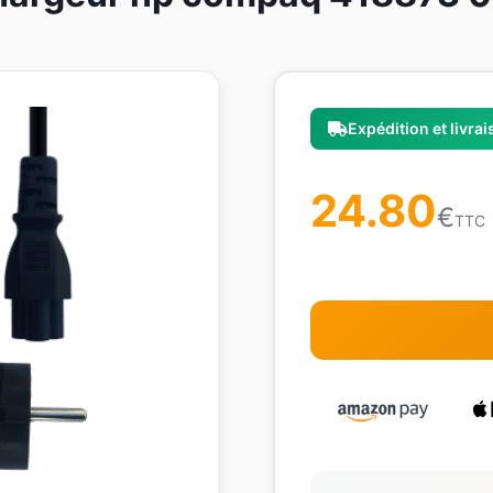
Expédition et livra
24.80
€
TTC