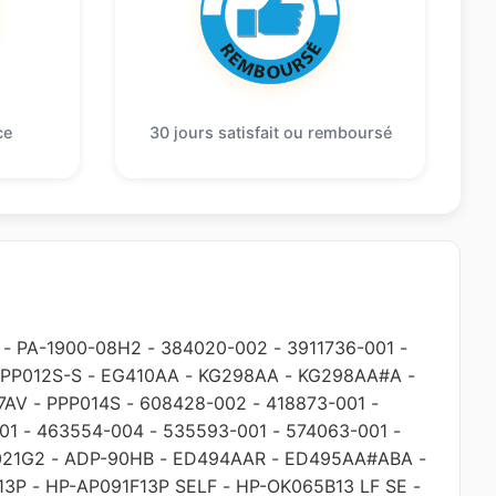
ce
30 jours satisfait ou remboursé
-
PA-1900-08H2
-
384020-002
-
3911736-001
-
PP012S-S
-
EG410AA
-
KG298AA
-
KG298AA#A
-
7AV
-
PPP014S
-
608428-002
-
418873-001
-
01
-
463554-004
-
535593-001
-
574063-001
-
021G2
-
ADP-90HB
-
ED494AAR
-
ED495AA#ABA
-
13P
-
HP-AP091F13P SELF
-
HP-OK065B13 LF SE
-