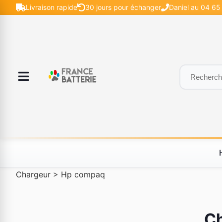
Livraison rapide
30 jours pour échanger
Daniel au 04 65 
Chargeur
>
Hp compaq
Ch