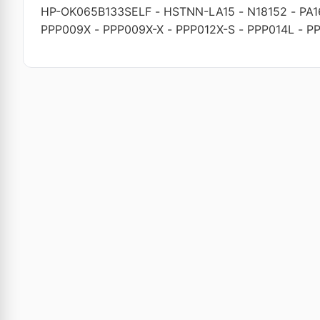
HP-OK065B133SELF
-
HSTNN-LA15
-
N18152
-
PA
PPP009X
-
PPP009X-X
-
PPP012X-S
-
PPP014L
-
PP