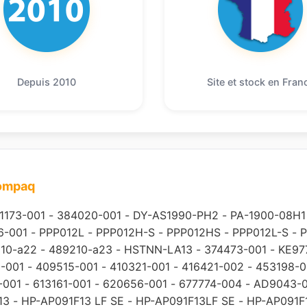
Depuis 2010
Site et stock en Fran
compaq
1173-001
-
384020-001
-
DY-AS1990-PH2
-
PA-1900-08H1
6-001
-
PPP012L
-
PPP012H-S
-
PPP012HS
-
PPP012L-S
-
P
10-a22
-
489210-a23
-
HSTNN-LA13
-
374473-001
-
KE97
-001
-
409515-001
-
410321-001
-
416421-002
-
453198-0
-001
-
613161-001
-
620656-001
-
677774-004
-
AD9043-
13
-
HP-AP091F13 LF SE
-
HP-AP091F13LF SE
-
HP-AP091F