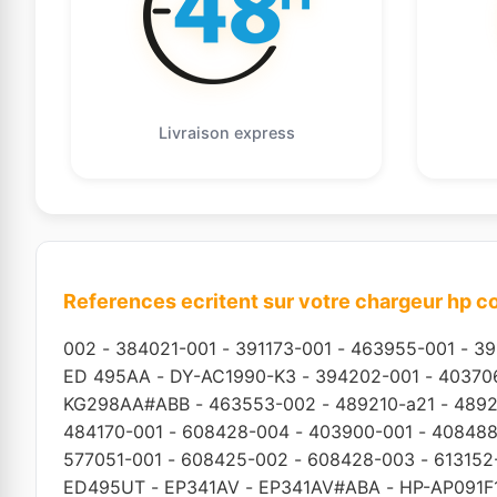
Livraison express
References ecritent sur votre chargeur hp 
002
-
384021-001
-
391173-001
-
463955-001
-
39
ED 495AA
-
DY-AC1990-K3
-
394202-001
-
40370
KG298AA#ABB
-
463553-002
-
489210-a21
-
4892
484170-001
-
608428-004
-
403900-001
-
408488
577051-001
-
608425-002
-
608428-003
-
613152
ED495UT
-
EP341AV
-
EP341AV#ABA
-
HP-AP091F