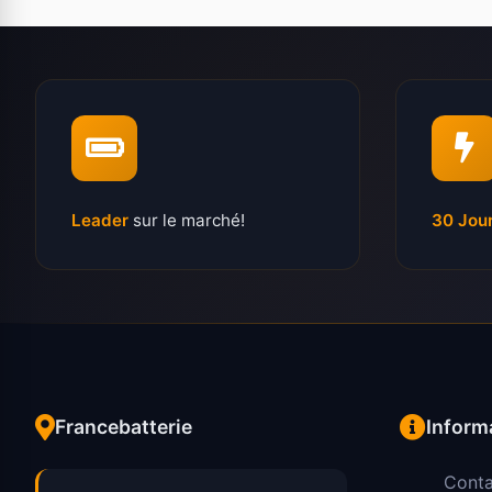
Leader
sur le marché!
30 Jou
Francebatterie
Inform
Conta