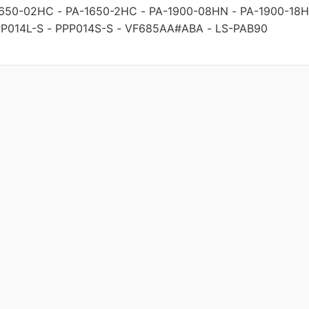
1650-02HC
-
PA-1650-2HC
-
PA-1900-08HN
-
PA-1900-18
P014L-S
-
PPP014S-S
-
VF685AA#ABA
-
LS-PAB90