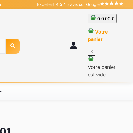
é
Excellent 4.5 / 5 avis sur Google
0
0,00 €
Votre
panier
×
Votre panier
est vide
E
001