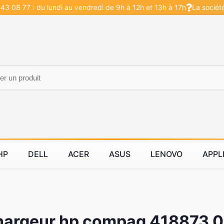
43 08 77 : du lundi au vendredi de 9h à 12h et 13h à 17h
La sociét
HP
DELL
ACER
ASUS
LENOVO
APPL
argeur hp compaq 418873 