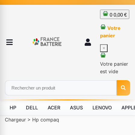
0
0,00 €
Votre
panier
×
Votre panier
est vide
HP
DELL
ACER
ASUS
LENOVO
APPL
Chargeur
>
Hp compaq