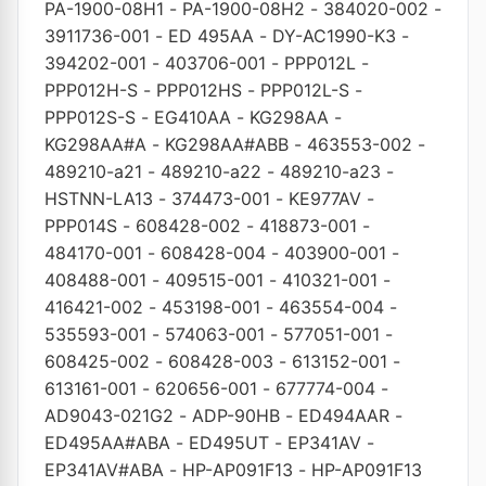
PA-1900-08H1
-
PA-1900-08H2
-
384020-002
-
3911736-001
-
ED 495AA
-
DY-AC1990-K3
-
394202-001
-
403706-001
-
PPP012L
-
PPP012H-S
-
PPP012HS
-
PPP012L-S
-
PPP012S-S
-
EG410AA
-
KG298AA
-
KG298AA#A
-
KG298AA#ABB
-
463553-002
-
489210-a21
-
489210-a22
-
489210-a23
-
HSTNN-LA13
-
374473-001
-
KE977AV
-
PPP014S
-
608428-002
-
418873-001
-
484170-001
-
608428-004
-
403900-001
-
408488-001
-
409515-001
-
410321-001
-
416421-002
-
453198-001
-
463554-004
-
535593-001
-
574063-001
-
577051-001
-
608425-002
-
608428-003
-
613152-001
-
613161-001
-
620656-001
-
677774-004
-
AD9043-021G2
-
ADP-90HB
-
ED494AAR
-
ED495AA#ABA
-
ED495UT
-
EP341AV
-
EP341AV#ABA
-
HP-AP091F13
-
HP-AP091F13