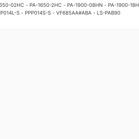
1650-02HC
-
PA-1650-2HC
-
PA-1900-08HN
-
PA-1900-18
P014L-S
-
PPP014S-S
-
VF685AA#ABA
-
LS-PAB90