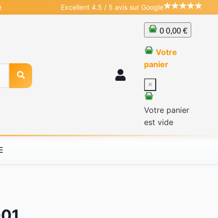
é
Excellent 4.5 / 5 avis sur Google
0
0,00 €
Votre
panier
×
Votre panier
est vide
E
001