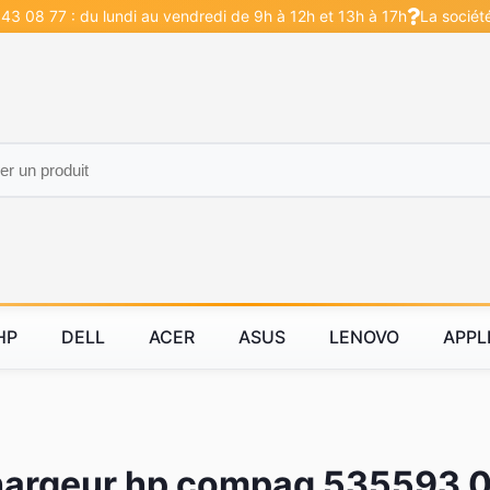
43 08 77 : du lundi au vendredi de 9h à 12h et 13h à 17h
La sociét
HP
DELL
ACER
ASUS
LENOVO
APPL
argeur hp compaq 535593 