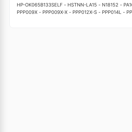
HP-OK065B133SELF
-
HSTNN-LA15
-
N18152
-
PA
PPP009X
-
PPP009X-X
-
PPP012X-S
-
PPP014L
-
PP