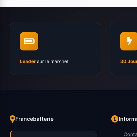
Leader
sur le marché!
30 Jou
Francebatterie
Inform
Conta