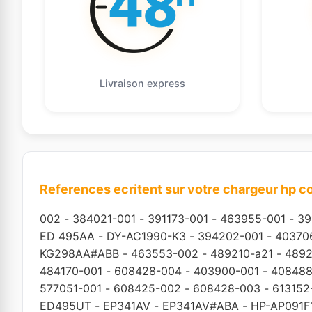
Livraison express
References ecritent sur votre chargeur hp 
002
-
384021-001
-
391173-001
-
463955-001
-
39
ED 495AA
-
DY-AC1990-K3
-
394202-001
-
40370
KG298AA#ABB
-
463553-002
-
489210-a21
-
4892
484170-001
-
608428-004
-
403900-001
-
408488
577051-001
-
608425-002
-
608428-003
-
613152
ED495UT
-
EP341AV
-
EP341AV#ABA
-
HP-AP091F