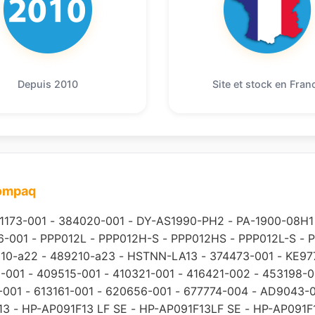
Depuis 2010
Site et stock en Fran
compaq
1173-001
-
384020-001
-
DY-AS1990-PH2
-
PA-1900-08H1
6-001
-
PPP012L
-
PPP012H-S
-
PPP012HS
-
PPP012L-S
-
P
10-a22
-
489210-a23
-
HSTNN-LA13
-
374473-001
-
KE97
-001
-
409515-001
-
410321-001
-
416421-002
-
453198-0
-001
-
613161-001
-
620656-001
-
677774-004
-
AD9043-
13
-
HP-AP091F13 LF SE
-
HP-AP091F13LF SE
-
HP-AP091F