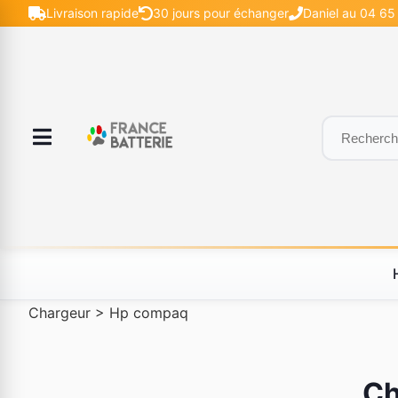
Livraison rapide
30 jours pour échanger
Daniel au 04 65 
Chargeur
>
Hp compaq
Ch