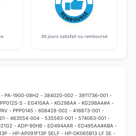
ce
30 jours satisfait ou remboursé
-
PA-1900-08H2
-
384020-002
-
3911736-001
-
PP012S-S
-
EG410AA
-
KG298AA
-
KG298AA#A
-
7AV
-
PPP014S
-
608428-002
-
418873-001
-
01
-
463554-004
-
535593-001
-
574063-001
-
021G2
-
ADP-90HB
-
ED494AAR
-
ED495AA#ABA
-
13P
-
HP-AP091F13P SELF
-
HP-OK065B13 LF SE
-