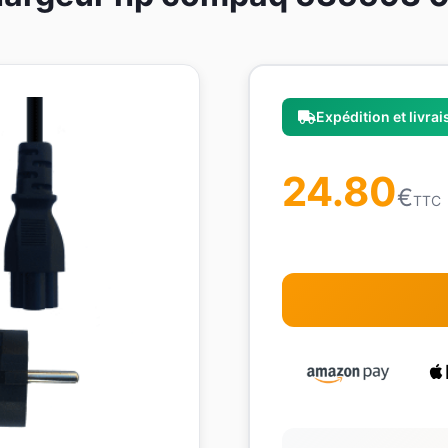
Expédition et livra
24.80
€
TTC