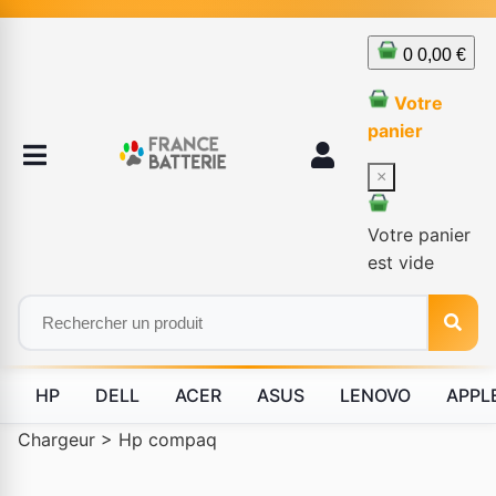
0
0,00 €
Votre
panier
×
Votre panier
est vide
HP
DELL
ACER
ASUS
LENOVO
APPL
Chargeur
>
Hp compaq