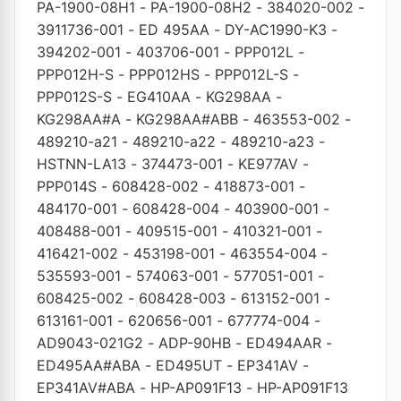
PA-1900-08H1
-
PA-1900-08H2
-
384020-002
-
3911736-001
-
ED 495AA
-
DY-AC1990-K3
-
394202-001
-
403706-001
-
PPP012L
-
PPP012H-S
-
PPP012HS
-
PPP012L-S
-
PPP012S-S
-
EG410AA
-
KG298AA
-
KG298AA#A
-
KG298AA#ABB
-
463553-002
-
489210-a21
-
489210-a22
-
489210-a23
-
HSTNN-LA13
-
374473-001
-
KE977AV
-
PPP014S
-
608428-002
-
418873-001
-
484170-001
-
608428-004
-
403900-001
-
408488-001
-
409515-001
-
410321-001
-
416421-002
-
453198-001
-
463554-004
-
535593-001
-
574063-001
-
577051-001
-
608425-002
-
608428-003
-
613152-001
-
613161-001
-
620656-001
-
677774-004
-
AD9043-021G2
-
ADP-90HB
-
ED494AAR
-
ED495AA#ABA
-
ED495UT
-
EP341AV
-
EP341AV#ABA
-
HP-AP091F13
-
HP-AP091F13