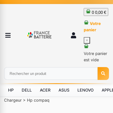
0
0,00 €
Votre
panier
×
Votre panier
est vide
HP
DELL
ACER
ASUS
LENOVO
APPL
Chargeur
>
Hp compaq