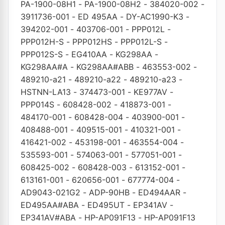
PA-1900-08H1
-
PA-1900-08H2
-
384020-002
-
3911736-001
-
ED 495AA
-
DY-AC1990-K3
-
394202-001
-
403706-001
-
PPP012L
-
PPP012H-S
-
PPP012HS
-
PPP012L-S
-
PPP012S-S
-
EG410AA
-
KG298AA
-
KG298AA#A
-
KG298AA#ABB
-
463553-002
-
489210-a21
-
489210-a22
-
489210-a23
-
HSTNN-LA13
-
374473-001
-
KE977AV
-
PPP014S
-
608428-002
-
418873-001
-
484170-001
-
608428-004
-
403900-001
-
408488-001
-
409515-001
-
410321-001
-
416421-002
-
453198-001
-
463554-004
-
535593-001
-
574063-001
-
577051-001
-
608425-002
-
608428-003
-
613152-001
-
613161-001
-
620656-001
-
677774-004
-
AD9043-021G2
-
ADP-90HB
-
ED494AAR
-
ED495AA#ABA
-
ED495UT
-
EP341AV
-
EP341AV#ABA
-
HP-AP091F13
-
HP-AP091F13