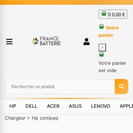
0
0,00 €
Votre
panier
×
Votre panier
est vide
HP
DELL
ACER
ASUS
LENOVO
APPL
Chargeur
>
Hp compaq