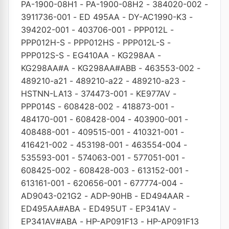
PA-1900-08H1
-
PA-1900-08H2
-
384020-002
-
3911736-001
-
ED 495AA
-
DY-AC1990-K3
-
394202-001
-
403706-001
-
PPP012L
-
PPP012H-S
-
PPP012HS
-
PPP012L-S
-
PPP012S-S
-
EG410AA
-
KG298AA
-
KG298AA#A
-
KG298AA#ABB
-
463553-002
-
489210-a21
-
489210-a22
-
489210-a23
-
HSTNN-LA13
-
374473-001
-
KE977AV
-
PPP014S
-
608428-002
-
418873-001
-
484170-001
-
608428-004
-
403900-001
-
408488-001
-
409515-001
-
410321-001
-
416421-002
-
453198-001
-
463554-004
-
535593-001
-
574063-001
-
577051-001
-
608425-002
-
608428-003
-
613152-001
-
613161-001
-
620656-001
-
677774-004
-
AD9043-021G2
-
ADP-90HB
-
ED494AAR
-
ED495AA#ABA
-
ED495UT
-
EP341AV
-
EP341AV#ABA
-
HP-AP091F13
-
HP-AP091F13