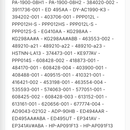
PA-1900-08H1
-
PA-1900-08H2
-
384020-002
-
3911736-001
-
ED 495AA
-
DY-AC1990-K3
-
394202-001
-
403706-001
-
PPP012L
-
PPP012H-S
-
PPP012HS
-
PPP012L-S
-
PPP012S-S
-
EG410AA
-
KG298AA
-
KG298AA#A
-
KG298AA#ABB
-
463553-002
-
489210-a21
-
489210-a22
-
489210-a23
-
HSTNN-LA13
-
374473-001
-
KE977AV
-
PPP014S
-
608428-002
-
418873-001
-
484170-001
-
608428-004
-
403900-001
-
408488-001
-
409515-001
-
410321-001
-
416421-002
-
453198-001
-
463554-004
-
535593-001
-
574063-001
-
577051-001
-
608425-002
-
608428-003
-
613152-001
-
613161-001
-
620656-001
-
677774-004
-
AD9043-021G2
-
ADP-90HB
-
ED494AAR
-
ED495AA#ABA
-
ED495UT
-
EP341AV
-
EP341AV#ABA
-
HP-AP091F13
-
HP-AP091F13