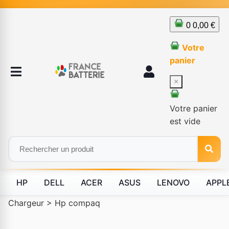
0
0,00 €
Votre
panier
×
Votre panier
est vide
HP
DELL
ACER
ASUS
LENOVO
APPL
Chargeur
>
Hp compaq