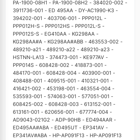
PA-1900-08H1
-
PA-1900-08H2
-
384020-002
-
3911736-001
-
ED 495AA
-
DY-AC1990-K3
-
394202-001
-
403706-001
-
PPP012L
-
PPP012H-S
-
PPP012HS
-
PPP012L-S
-
PPP012S-S
-
EG410AA
-
KG298AA
-
KG298AA#A
-
KG298AA#ABB
-
463553-002
-
489210-a21
-
489210-a22
-
489210-a23
-
HSTNN-LA13
-
374473-001
-
KE977AV
-
PPP014S
-
608428-002
-
418873-001
-
484170-001
-
608428-004
-
403900-001
-
408488-001
-
409515-001
-
410321-001
-
416421-002
-
453198-001
-
463554-004
-
535593-001
-
574063-001
-
577051-001
-
608425-002
-
608428-003
-
613152-001
-
613161-001
-
620656-001
-
677774-004
-
AD9043-021G2
-
ADP-90HB
-
ED494AAR
-
ED495AA#ABA
-
ED495UT
-
EP341AV
-
EP341AV#ABA
-
HP-AP091F13
-
HP-AP091F13