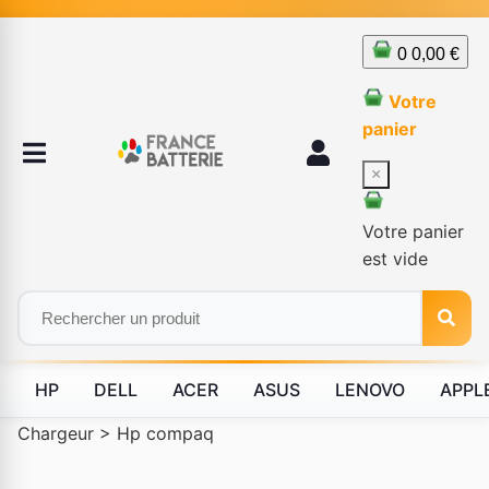
0
0,00 €
Votre
panier
×
Votre panier
est vide
HP
DELL
ACER
ASUS
LENOVO
APPL
Chargeur
>
Hp compaq