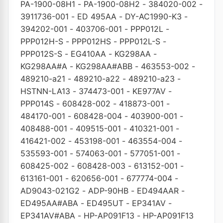
PA-1900-08H1
-
PA-1900-08H2
-
384020-002
-
3911736-001
-
ED 495AA
-
DY-AC1990-K3
-
394202-001
-
403706-001
-
PPP012L
-
PPP012H-S
-
PPP012HS
-
PPP012L-S
-
PPP012S-S
-
EG410AA
-
KG298AA
-
KG298AA#A
-
KG298AA#ABB
-
463553-002
-
489210-a21
-
489210-a22
-
489210-a23
-
HSTNN-LA13
-
374473-001
-
KE977AV
-
PPP014S
-
608428-002
-
418873-001
-
484170-001
-
608428-004
-
403900-001
-
408488-001
-
409515-001
-
410321-001
-
416421-002
-
453198-001
-
463554-004
-
535593-001
-
574063-001
-
577051-001
-
608425-002
-
608428-003
-
613152-001
-
613161-001
-
620656-001
-
677774-004
-
AD9043-021G2
-
ADP-90HB
-
ED494AAR
-
ED495AA#ABA
-
ED495UT
-
EP341AV
-
EP341AV#ABA
-
HP-AP091F13
-
HP-AP091F13