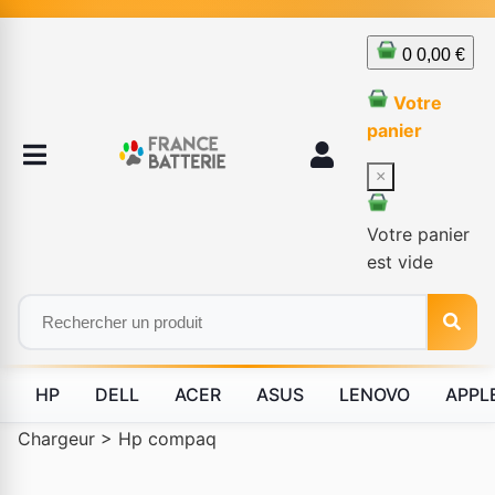
0
0,00 €
Votre
panier
×
Votre panier
est vide
HP
DELL
ACER
ASUS
LENOVO
APPL
Chargeur
>
Hp compaq