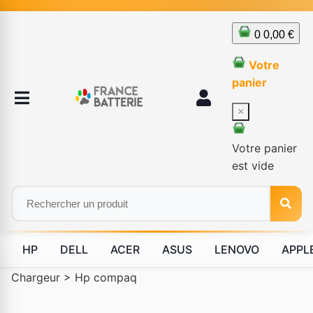
0
0,00 €
Votre
panier
×
Votre panier
est vide
HP
DELL
ACER
ASUS
LENOVO
APPL
Chargeur
>
Hp compaq