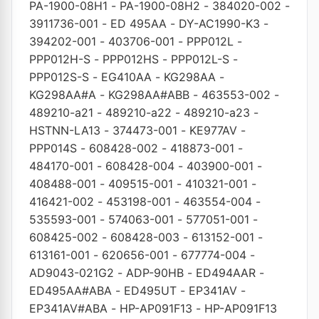
PA-1900-08H1
-
PA-1900-08H2
-
384020-002
-
3911736-001
-
ED 495AA
-
DY-AC1990-K3
-
394202-001
-
403706-001
-
PPP012L
-
PPP012H-S
-
PPP012HS
-
PPP012L-S
-
PPP012S-S
-
EG410AA
-
KG298AA
-
KG298AA#A
-
KG298AA#ABB
-
463553-002
-
489210-a21
-
489210-a22
-
489210-a23
-
HSTNN-LA13
-
374473-001
-
KE977AV
-
PPP014S
-
608428-002
-
418873-001
-
484170-001
-
608428-004
-
403900-001
-
408488-001
-
409515-001
-
410321-001
-
416421-002
-
453198-001
-
463554-004
-
535593-001
-
574063-001
-
577051-001
-
608425-002
-
608428-003
-
613152-001
-
613161-001
-
620656-001
-
677774-004
-
AD9043-021G2
-
ADP-90HB
-
ED494AAR
-
ED495AA#ABA
-
ED495UT
-
EP341AV
-
EP341AV#ABA
-
HP-AP091F13
-
HP-AP091F13