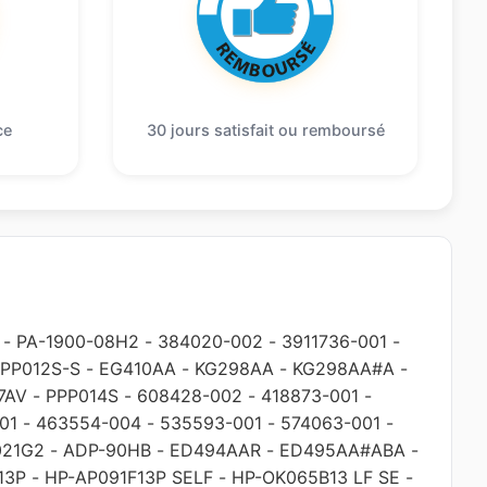
ce
30 jours satisfait ou remboursé
-
PA-1900-08H2
-
384020-002
-
3911736-001
-
PP012S-S
-
EG410AA
-
KG298AA
-
KG298AA#A
-
7AV
-
PPP014S
-
608428-002
-
418873-001
-
01
-
463554-004
-
535593-001
-
574063-001
-
021G2
-
ADP-90HB
-
ED494AAR
-
ED495AA#ABA
-
13P
-
HP-AP091F13P SELF
-
HP-OK065B13 LF SE
-