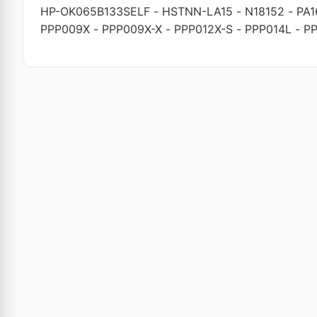
HP-OK065B133SELF
-
HSTNN-LA15
-
N18152
-
PA
PPP009X
-
PPP009X-X
-
PPP012X-S
-
PPP014L
-
PP