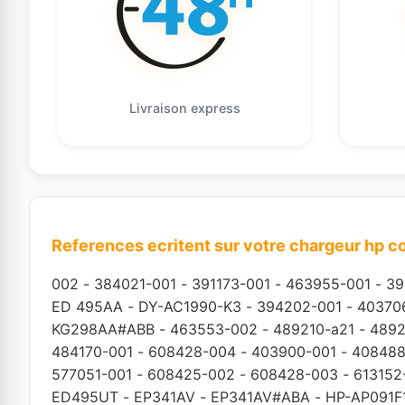
Livraison express
References ecritent sur votre chargeur hp 
002
-
384021-001
-
391173-001
-
463955-001
-
39
ED 495AA
-
DY-AC1990-K3
-
394202-001
-
40370
KG298AA#ABB
-
463553-002
-
489210-a21
-
4892
484170-001
-
608428-004
-
403900-001
-
408488
577051-001
-
608425-002
-
608428-003
-
613152
ED495UT
-
EP341AV
-
EP341AV#ABA
-
HP-AP091F