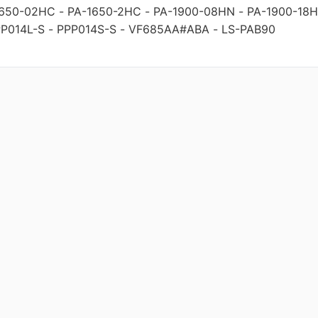
1650-02HC
-
PA-1650-2HC
-
PA-1900-08HN
-
PA-1900-18
P014L-S
-
PPP014S-S
-
VF685AA#ABA
-
LS-PAB90