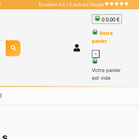
é
Excellent 4.5 / 5 avis sur Google
0
0,00 €
Votre
panier
×
Votre panier
est vide
E
 s