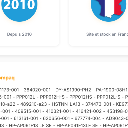
Depuis 2010
Site et stock en Fran
compaq
1173-001
-
384020-001
-
DY-AS1990-PH2
-
PA-1900-08H1
6-001
-
PPP012L
-
PPP012H-S
-
PPP012HS
-
PPP012L-S
-
P
10-a22
-
489210-a23
-
HSTNN-LA13
-
374473-001
-
KE97
-001
-
409515-001
-
410321-001
-
416421-002
-
453198-0
-001
-
613161-001
-
620656-001
-
677774-004
-
AD9043-
13
-
HP-AP091F13 LF SE
-
HP-AP091F13LF SE
-
HP-AP091F