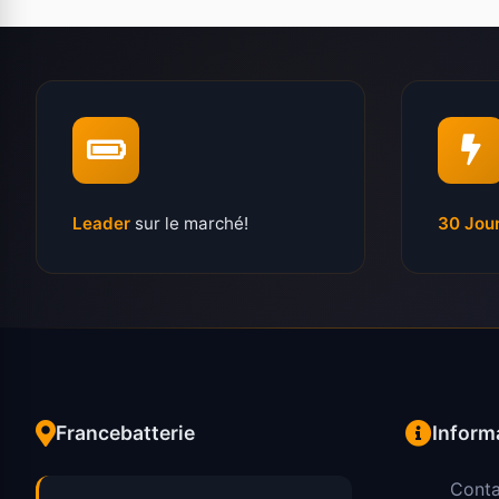
Leader
sur le marché!
30 Jou
Francebatterie
Inform
Conta