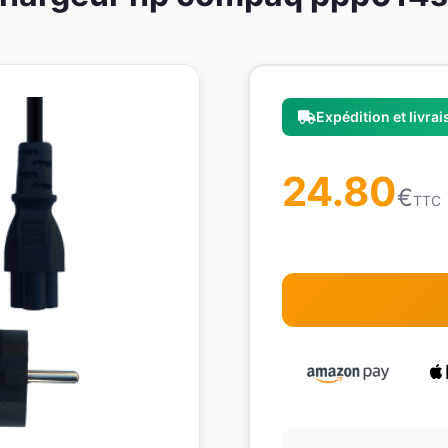
Expédition et livra
24.80
€
TTC