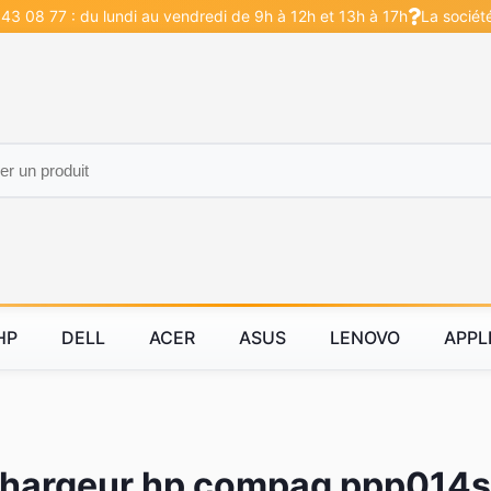
43 08 77 : du lundi au vendredi de 9h à 12h et 13h à 17h
La sociét
HP
DELL
ACER
ASUS
LENOVO
APPL
hargeur hp compaq ppp014s