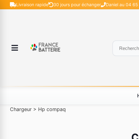
Livraison rapide
30 jours pour échanger
Daniel au 04 65 
Chargeur
>
Hp compaq
C