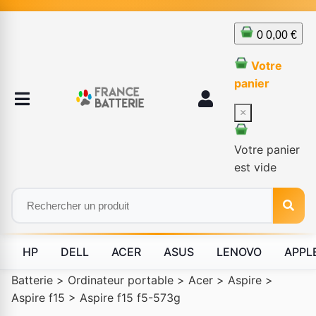
0
0,00 €
Votre
panier
×
Votre panier
est vide
HP
DELL
ACER
ASUS
LENOVO
APPL
Batterie
>
Ordinateur portable
>
Acer
>
Aspire
>
Aspire f15
>
Aspire f15 f5-573g