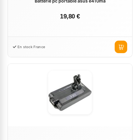
Batterie pc portable asus e410ma
19,80 €
En stock France