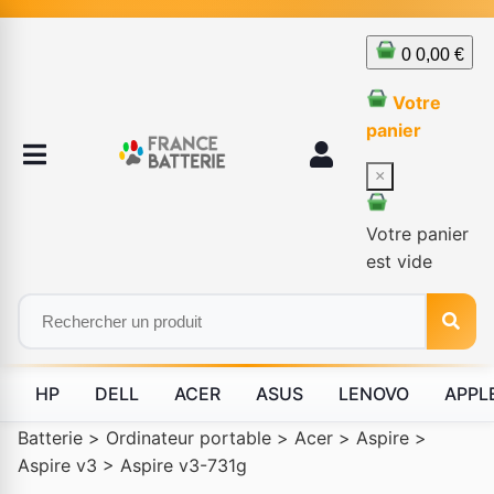
0
0,00 €
Votre
panier
×
Votre panier
est vide
HP
DELL
ACER
ASUS
LENOVO
APPL
Batterie
>
Ordinateur portable
>
Acer
>
Aspire
>
Aspire v3
>
Aspire v3-731g