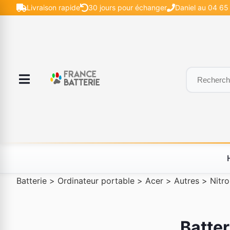
Livraison rapide
30 jours pour échanger
Daniel au 04 65 
Batterie
>
Ordinateur portable
>
Acer
>
Autres
>
Nitro
Batter