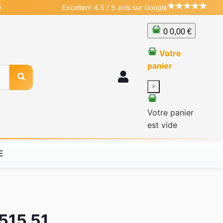
é
Excellent 4.5 / 5 avis sur Google
0
0,00 €
Votre
panier
×
Votre panier
est vide
E
n515 51