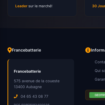
Leader
sur le marché!
30 Jou
Francebatterie
Inform
Conta
Qui 
Francebatterie
Garan
575 avenue de la coueste
13400
Aubagne
04 65 43 08 77
RCS 50858083400036