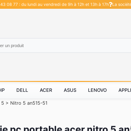
43 08 77 : du lundi au vendredi de 9h à 12h et 13h à 17h
La sociét
HP
DELL
ACER
ASUS
LENOVO
APPL
 5
>
Nitro 5 an515-51
ie pc portable acer nitro 5 a