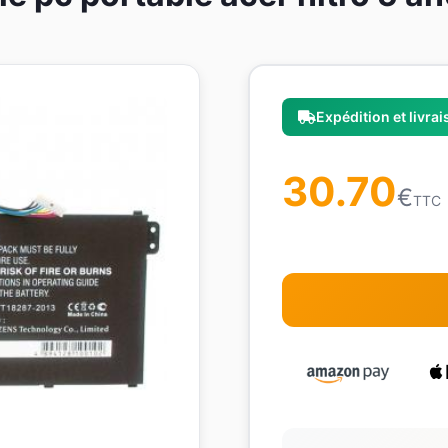
Expédition et livra
30.70
€
TTC