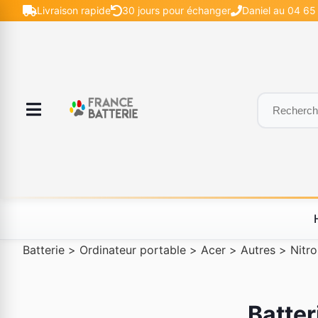
Livraison rapide
30 jours pour échanger
Daniel au 04 65 
Batterie
>
Ordinateur portable
>
Acer
>
Autres
>
Nitro
Batter