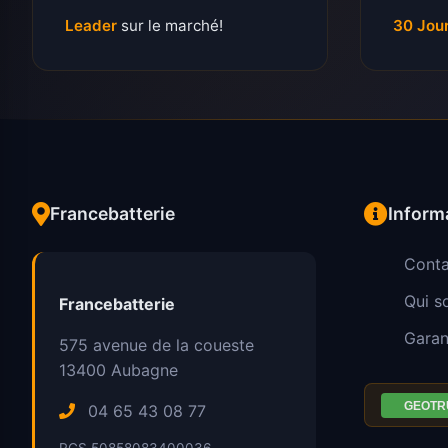
Leader
sur le marché!
30 Jou
Francebatterie
Inform
Conta
Qui 
Francebatterie
Garan
575 avenue de la coueste
13400
Aubagne
04 65 43 08 77
RCS 50858083400036