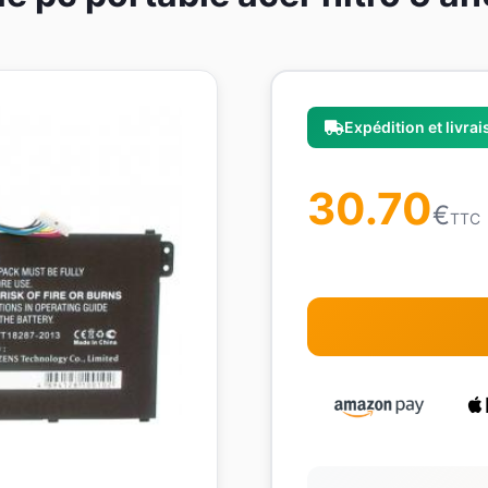
Expédition et livra
30.70
€
TTC