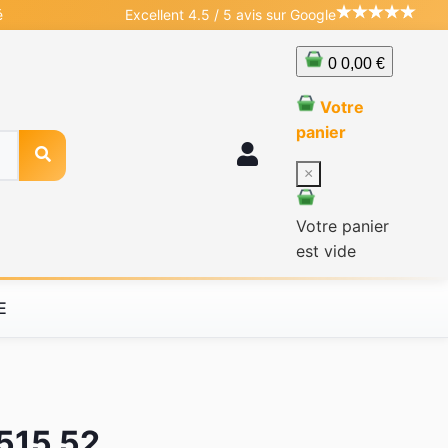
é
Excellent 4.5 / 5 avis sur Google
0
0,00 €
Votre
panier
×
Votre panier
est vide
E
n515 52