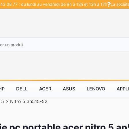
43 08 77 : du lundi au vendredi de 9h à 12h et 13h à 17h
La sociét
HP
DELL
ACER
ASUS
LENOVO
APPL
 5
>
Nitro 5 an515-52
ie pc portable acer nitro 5 a