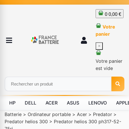
0
0,00 €
Votre
panier
×
Votre panier
est vide
HP
DELL
ACER
ASUS
LENOVO
APPL
Batterie
>
Ordinateur portable
>
Acer
>
Predator
>
Predator helios 300
>
Predator helios 300 ph317-52-
75rj