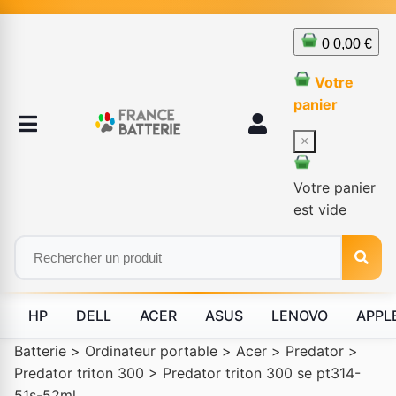
0
0,00 €
Votre
panier
×
Votre panier
est vide
HP
DELL
ACER
ASUS
LENOVO
APPL
Batterie
>
Ordinateur portable
>
Acer
>
Predator
>
Predator triton 300
>
Predator triton 300 se pt314-
51s-52ml