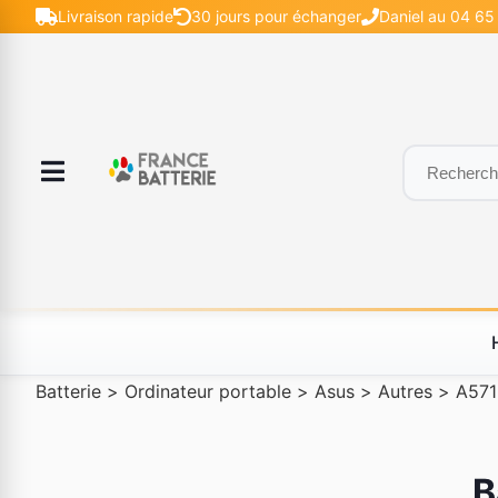
Livraison rapide
30 jours pour échanger
Daniel au 04 65 
Batterie
>
Ordinateur portable
>
Asus
>
Autres
>
A571
B