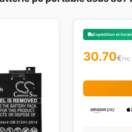
Expédition et livra
30.70
€
TTC