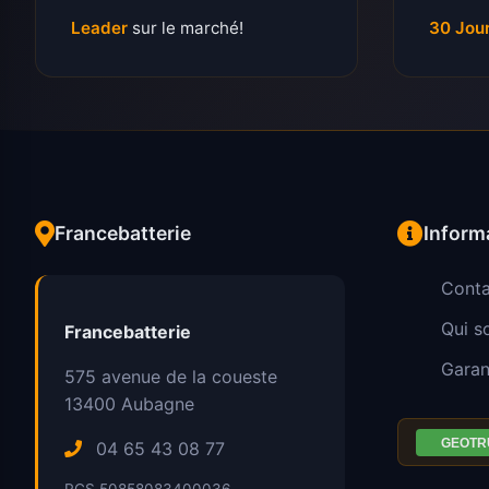
Leader
sur le marché!
30 Jou
Francebatterie
Inform
Conta
Qui 
Francebatterie
Garan
575 avenue de la coueste
13400
Aubagne
04 65 43 08 77
RCS 50858083400036