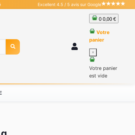
é
Excellent 4.5 / 5 avis sur Google
0
0,00 €
Votre
panier
×
Votre panier
est vide
E
1g