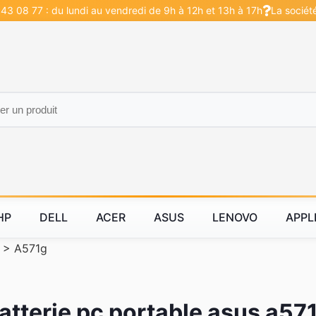
43 08 77 : du lundi au vendredi de 9h à 12h et 13h à 17h
La sociét
HP
DELL
ACER
ASUS
LENOVO
APPL
>
A571g
atterie pc portable asus a57