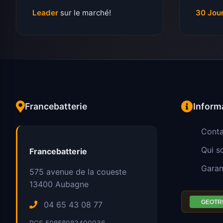
Leader
sur le marché!
30 Jou
Francebatterie
Inform
Conta
Qui 
Francebatterie
Garan
575 avenue de la coueste
13400
Aubagne
04 65 43 08 77
RCS 50858083400036