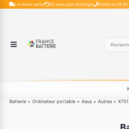
Livraison rapide
30 jours pour échanger
Daniel au 04 65 
Batterie
>
Ordinateur portable
>
Asus
>
Autres
>
X751
B