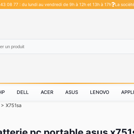
43 08 77 : du lundi au vendredi de 9h à 12h et 13h à 17h
La sociét
HP
DELL
ACER
ASUS
LENOVO
APPL
>
X751sa
atterie pc portable asus x751