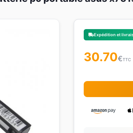
Expédition et livra
30.70
€
TTC