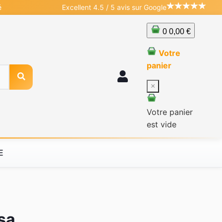
é
Excellent 4.5 / 5 avis sur Google
0
0,00 €
Votre
panier
×
Votre panier
est vide
E
sa