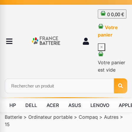
0
0,00 €
Votre
panier
×
Votre panier
est vide
HP
DELL
ACER
ASUS
LENOVO
APPL
Batterie
>
Ordinateur portable
>
Compaq
>
Autres
>
15