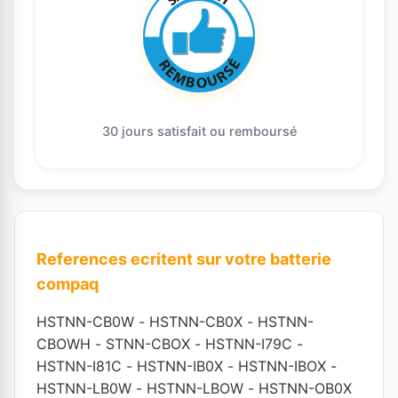
30 jours satisfait ou remboursé
References ecritent sur votre batterie
compaq
HSTNN-CB0W
-
HSTNN-CB0X
-
HSTNN-
CBOWH
-
STNN-CBOX
-
HSTNN-I79C
-
HSTNN-I81C
-
HSTNN-IB0X
-
HSTNN-IBOX
-
HSTNN-LB0W
-
HSTNN-LBOW
-
HSTNN-OB0X