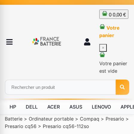
0
0,00 €
Votre
panier
×
Votre panier
est vide
HP
DELL
ACER
ASUS
LENOVO
APPL
Batterie
>
Ordinateur portable
>
Compaq
>
Presario
>
Presario cq56
>
Presario cq56-112so