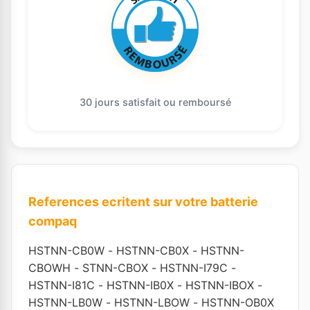
30 jours satisfait ou remboursé
References ecritent sur votre batterie
compaq
HSTNN-CB0W
-
HSTNN-CB0X
-
HSTNN-
CBOWH
-
STNN-CBOX
-
HSTNN-I79C
-
HSTNN-I81C
-
HSTNN-IB0X
-
HSTNN-IBOX
-
HSTNN-LB0W
-
HSTNN-LBOW
-
HSTNN-OB0X