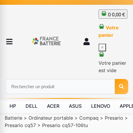
0
0,00 €
Votre
panier
×
Votre panier
est vide
HP
DELL
ACER
ASUS
LENOVO
APPL
Batterie
>
Ordinateur portable
>
Compaq
>
Presario
>
Presario cq57
>
Presario cq57-106tu