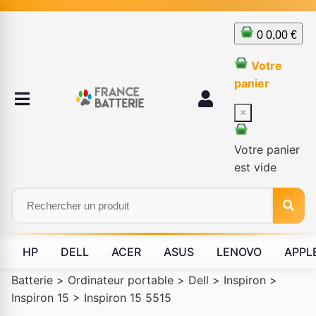
0
0,00 €
Votre
panier
×
Votre panier
est vide
HP
DELL
ACER
ASUS
LENOVO
APPL
Batterie
>
Ordinateur portable
>
Dell
>
Inspiron
>
Inspiron 15
>
Inspiron 15 5515