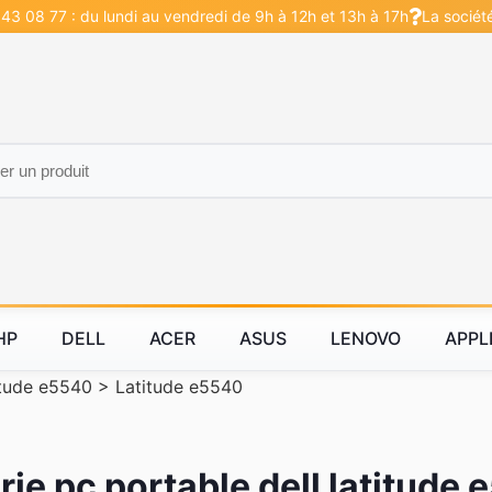
43 08 77 : du lundi au vendredi de 9h à 12h et 13h à 17h
La sociét
HP
DELL
ACER
ASUS
LENOVO
APPL
itude e5540
>
Latitude e5540
rie pc portable dell latitude