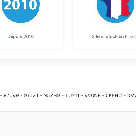
Depuis 2010
Site et stock en Fran
-
970V9
-
9TJ2J
-
N5YH9
-
TU211
-
VV0NF
-
0K8HC
-
0M