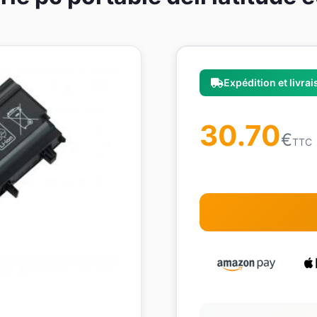
Expédition et livra
30.70
€
TTC