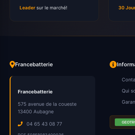
Leader
sur le marché!
30 Jou
Francebatterie
Inform
Conta
Qui 
Francebatterie
Garan
575 avenue de la coueste
13400
Aubagne
04 65 43 08 77
RCS 50858083400036