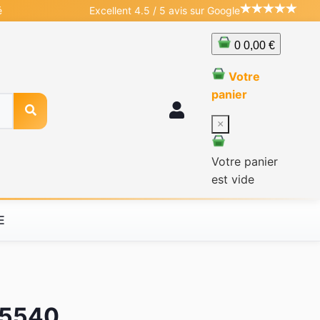
é
Excellent 4.5 / 5 avis sur Google
0
0,00 €
Votre
panier
×
Votre panier
est vide
E
 e5540