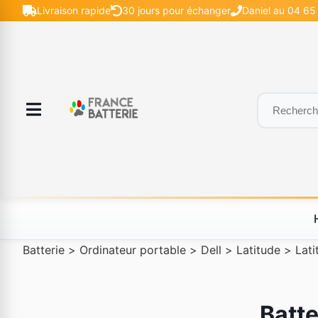
Livraison rapide
30 jours pour échanger
Daniel au 04 65 
Batterie
>
Ordinateur portable
>
Dell
>
Latitude
>
Lat
Batte