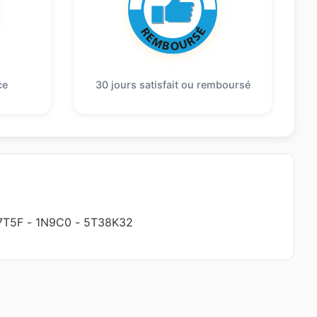
ce
30 jours satisfait ou remboursé
7T5F
-
1N9C0
-
5T38K32