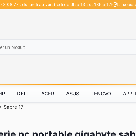
43 08 77 : du lundi au vendredi de 9h à 13h et 13h à 17h
La sociét
HP
DELL
ACER
ASUS
LENOVO
APPL
>
Sabre 17
erie pc portable gigabyte sab