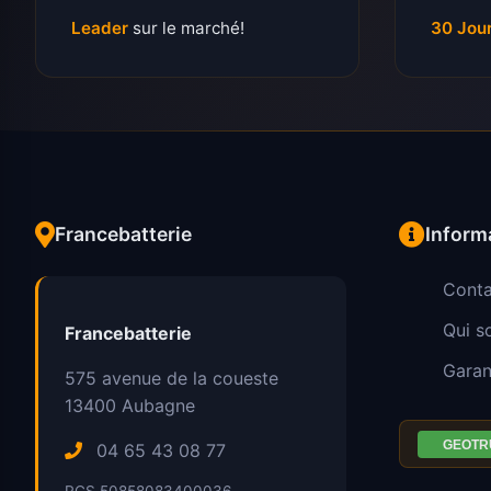
Leader
sur le marché!
30 Jou
Francebatterie
Inform
Conta
Qui 
Francebatterie
Garan
575 avenue de la coueste
13400
Aubagne
04 65 43 08 77
RCS 50858083400036