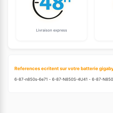
Livraison express
References ecritent sur votre batterie gigab
6-87-n850s-6e71
-
6-87-N850S-4U41
-
6-87-N85