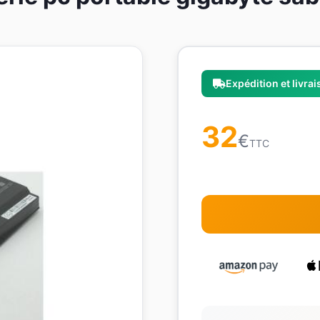
Expédition et livra
32
€
TTC