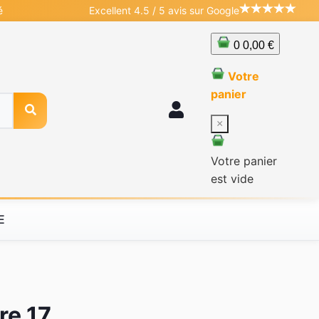
é
Excellent 4.5 / 5 avis sur Google
0
0,00 €
Votre
panier
×
Votre panier
est vide
E
re 17