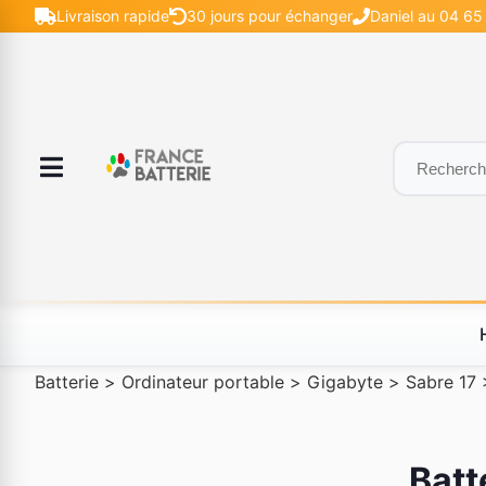
Livraison rapide
30 jours pour échanger
Daniel au 04 65 
Batterie
>
Ordinateur portable
>
Gigabyte
>
Sabre 17
Batt