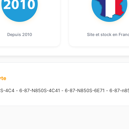
Depuis 2010
Site et stock en Fran
yte
0S-4C4
-
6-87-N850S-4C41
-
6-87-N850S-6E71
-
6-87-n8