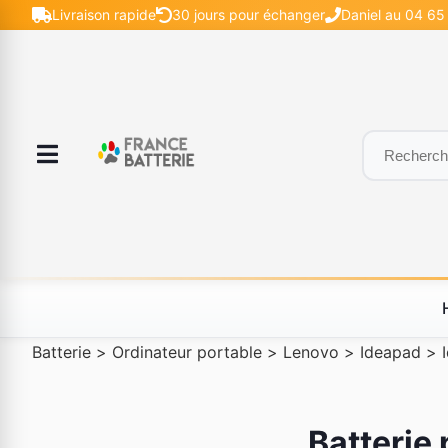
Livraison rapide
30 jours pour échanger
Daniel au 04 65 
Batterie
>
Ordinateur portable
>
Lenovo
>
Ideapad
>
Batterie