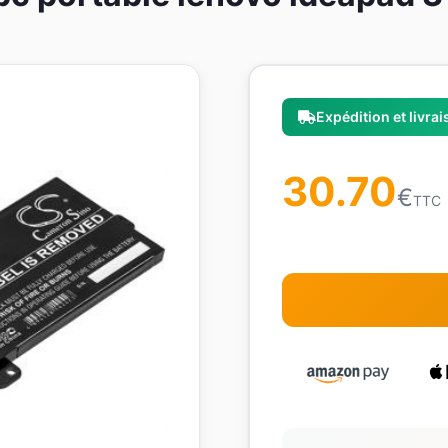
Expédition et livra
30.70
€
TTC