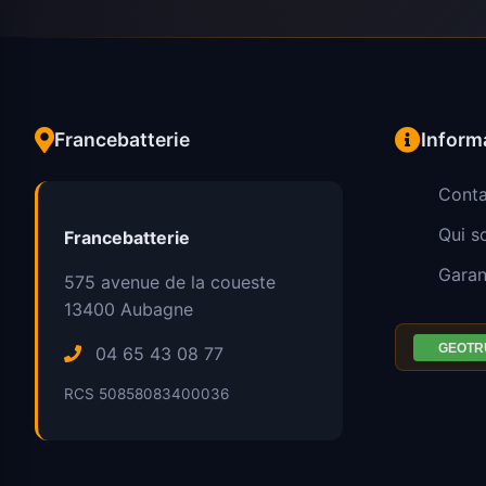
Francebatterie
Inform
Conta
Qui 
Francebatterie
Garan
575 avenue de la coueste
13400
Aubagne
04 65 43 08 77
RCS 50858083400036