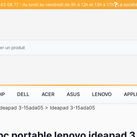
43 08 77 : du lundi au vendredi de 9h à 12h et 13h à 17h
La sociét
HP
DELL
ACER
ASUS
LENOVO
APPL
Ideapad 3-15ada05
>
Ideapad 3-15ada05
 pc portable lenovo ideapad 