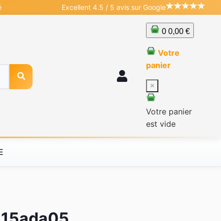
é
Excellent 4.5 / 5 avis sur Google
0
0,00 €
Votre
panier
×
Votre panier
est vide
E
3 15ada05