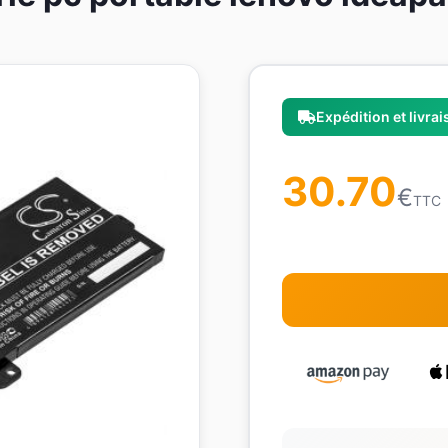
Expédition et livra
30.70
€
TTC