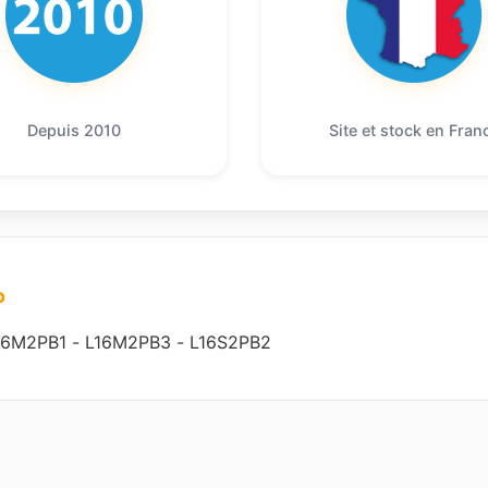
Depuis 2010
Site et stock en Fran
o
16M2PB1
-
L16M2PB3
-
L16S2PB2