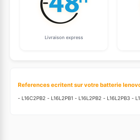
Livraison express
References ecritent sur votre batterie lenov
-
L16C2PB2
-
L16L2PB1
-
L16L2PB2
-
L16L2PB3
-
L