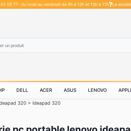
43 08 77 : du lundi au vendredi de 9h à 12h et 13h à 17h
La sociét
HP
DELL
ACER
ASUS
LENOVO
APPL
Ideapad 320
>
Ideapad 320
rie pc portable lenovo ideap