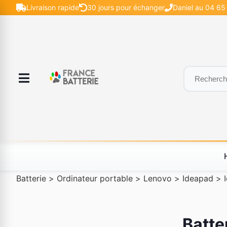
Livraison rapide
30 jours pour échanger
Daniel au 04 65 
Batterie
>
Ordinateur portable
>
Lenovo
>
Ideapad
>
Batte