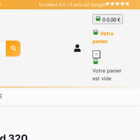
é
Excellent 4.5 / 5 avis sur Google
0
0,00 €
Votre
panier
×
Votre panier
est vide
E
ad 320