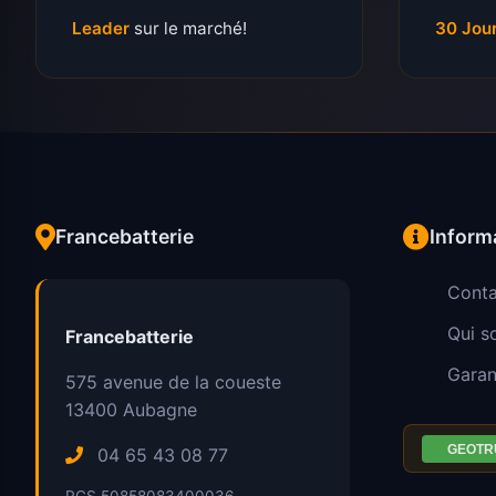
Leader
sur le marché!
30 Jou
Francebatterie
Inform
Conta
Qui 
Francebatterie
Garan
575 avenue de la coueste
13400
Aubagne
04 65 43 08 77
RCS 50858083400036