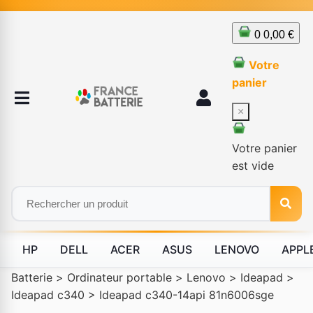
0
0,00 €
Votre
panier
×
Votre panier
est vide
HP
DELL
ACER
ASUS
LENOVO
APPL
Batterie
>
Ordinateur portable
>
Lenovo
>
Ideapad
>
Ideapad c340
>
Ideapad c340-14api 81n6006sge