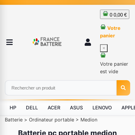
0
0,00 €
Votre
panier
×
Votre panier
est vide
HP
DELL
ACER
ASUS
LENOVO
APPL
Batterie
>
Ordinateur portable
>
Medion
Batterie pc portable medion