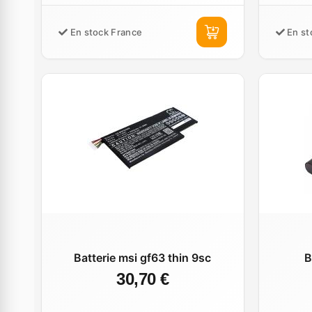
En stock France
En st
Batterie msi gf63 thin 9sc
B
30,70 €