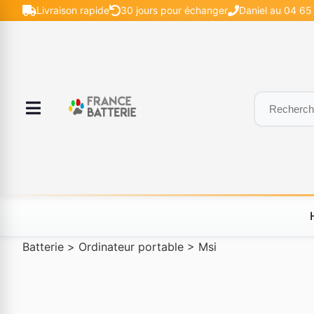
Livraison rapide
30 jours pour échanger
Daniel au 04 65
Batterie
>
Ordinateur portable
>
Msi