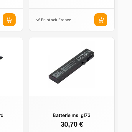
En stock France
rd
Batterie msi gl73
30,70 €