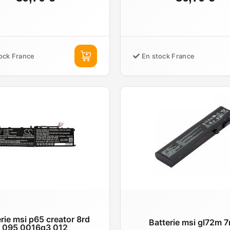
ock France
En stock France
rie msi p65 creator 8rd
Batterie msi gl72m 7
095 0016q3 012