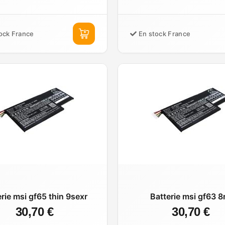
ock France
En stock France
erie msi gf65 thin 9sexr
Batterie msi gf63 8
30,70 €
30,70 €