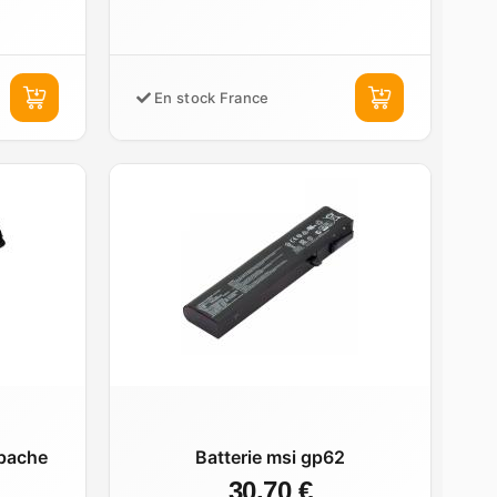
En stock France
apache
Batterie msi gp62
30,70 €