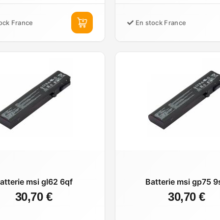
ock France
En stock France
atterie msi gl62 6qf
Batterie msi gp75 9
30,70 €
30,70 €