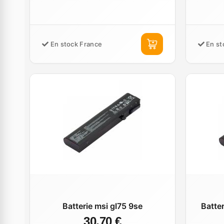
En stock France
En st
Batterie msi gl75 9se
Batte
30,70 €