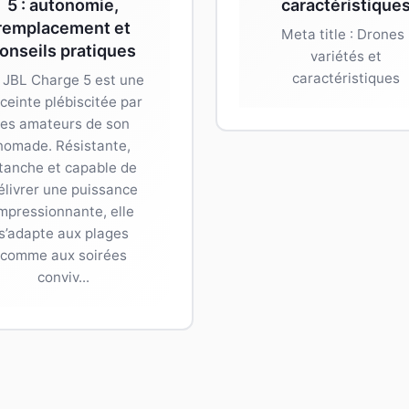
5 : autonomie,
caractéristique
remplacement et
Meta title : Drones 
onseils pratiques
variétés et
caractéristiques
 JBL Charge 5 est une
ceinte plébiscitée par
les amateurs de son
nomade. Résistante,
tanche et capable de
élivrer une puissance
mpressionnante, elle
s’adapte aux plages
comme aux soirées
conviv...