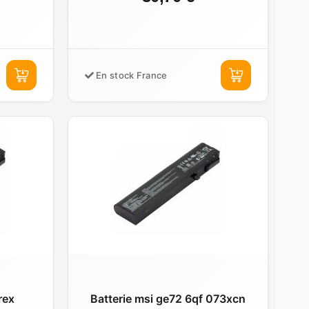
En stock France
rex
Batterie msi ge72 6qf 073xcn