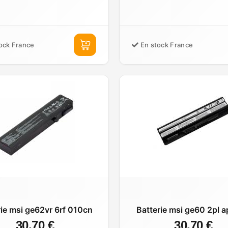
ock France
En stock France
rie msi ge62vr 6rf 010cn
Batterie msi ge60 2pl 
30,70 €
30,70 €