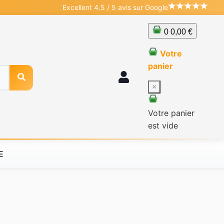
Excellent 4.5 / 5 avis sur Google
0
0,00 €
Votre
panier
×
Votre panier
est vide
E