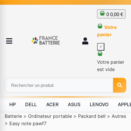
0
0,00 €
Votre
panier
×
Votre panier
est vide
HP
DELL
ACER
ASUS
LENOVO
APPL
Batterie
>
Ordinateur portable
>
Packard bell
>
Autres
>
Easy note pawf7