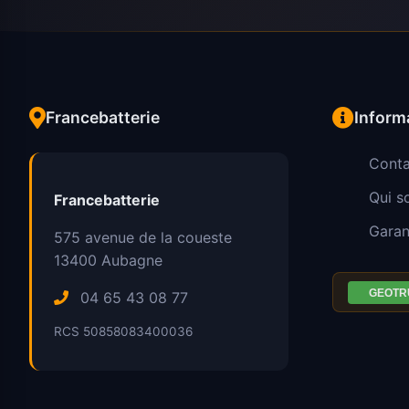
Francebatterie
Inform
Conta
Qui 
Francebatterie
Garan
575 avenue de la coueste
13400
Aubagne
04 65 43 08 77
RCS 50858083400036