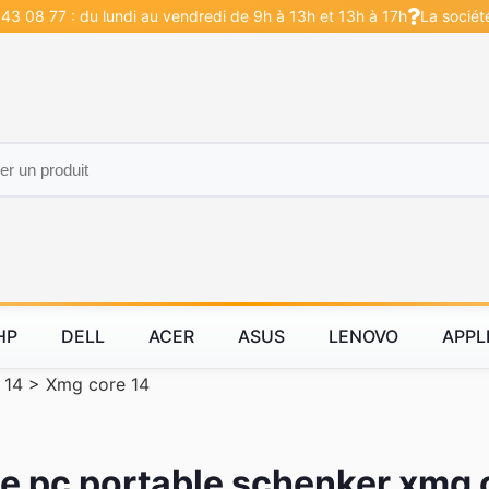
43 08 77 : du lundi au vendredi de 9h à 13h et 13h à 17h
La sociét
HP
DELL
ACER
ASUS
LENOVO
APPL
 14
>
Xmg core 14
ie pc portable schenker xmg 