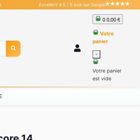
é
Excellent 4.5 / 5 avis sur Google
0
0,00 €
Votre
panier
×
Votre panier
est vide
E
core 14