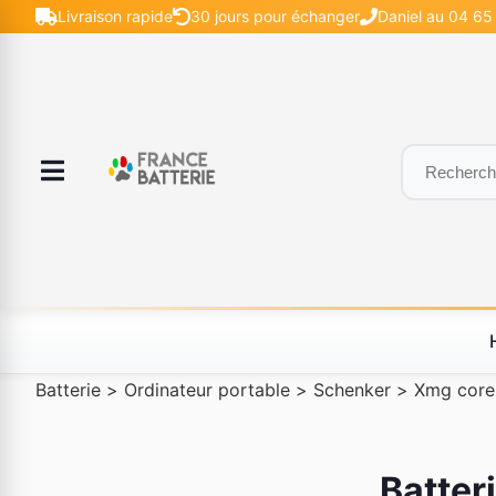
Livraison rapide
30 jours pour échanger
Daniel au 04 65 
Batterie
>
Ordinateur portable
>
Schenker
>
Xmg core
Batter