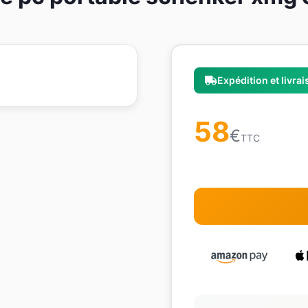
Expédition et livra
58
€
TTC