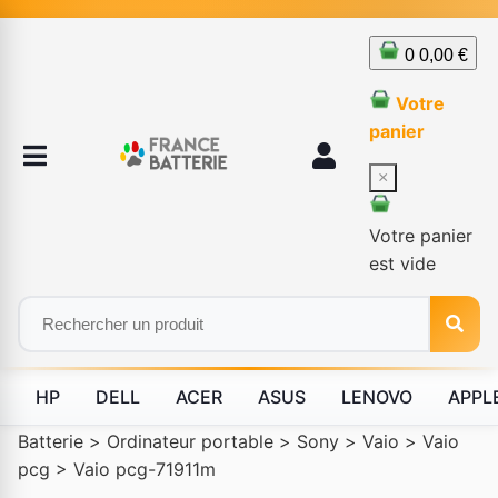
0
0,00 €
Votre
panier
×
Votre panier
est vide
HP
DELL
ACER
ASUS
LENOVO
APPL
Batterie
>
Ordinateur portable
>
Sony
>
Vaio
>
Vaio
pcg
>
Vaio pcg-71911m