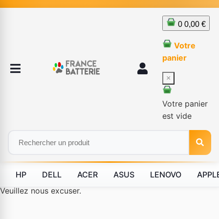
0
0,00 €
Votre
panier
×
Votre panier
est vide
HP
DELL
ACER
ASUS
LENOVO
APPL
Le produit #BLD--134015 n'est plus disponible à la vente.
Veuillez nous excuser.