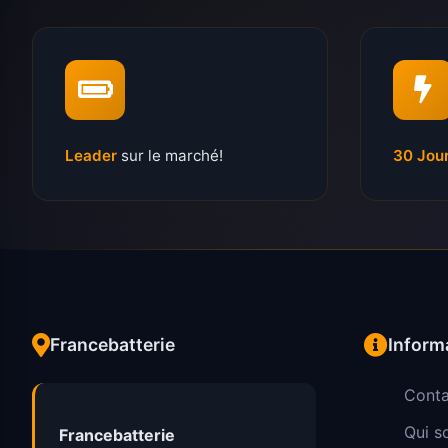
Leader
sur le marché!
30 Jou
Francebatterie
Inform
Conta
Qui 
Francebatterie