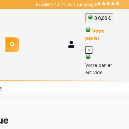
Excellent 4.5 / 5 avis sur Google
0
0,00 €
Votre
panier
×
Votre panier
est vide
E
ue