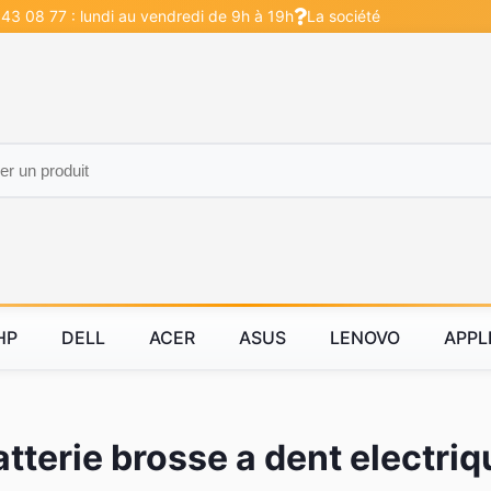
 43 08 77 : lundi au vendredi de 9h à 19h
La société
HP
DELL
ACER
ASUS
LENOVO
APPL
atterie brosse a dent electriq