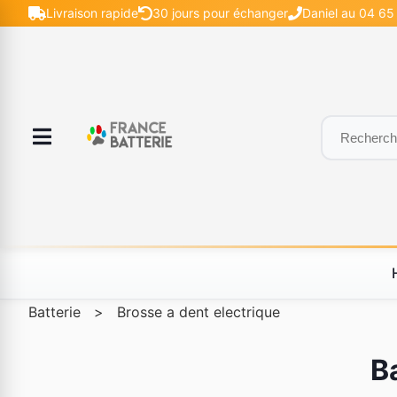
Livraison rapide
30 jours pour échanger
Daniel au 04 65
Batterie
>
Brosse a dent electrique
B