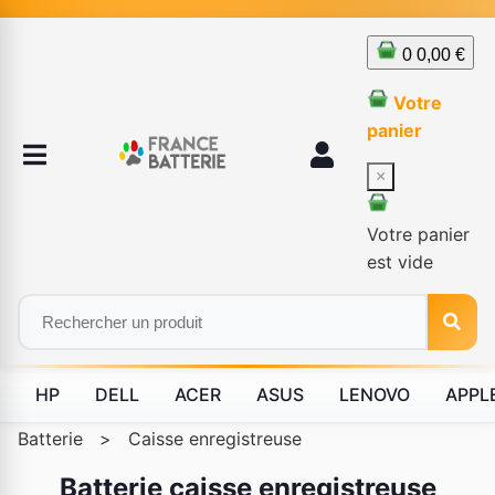
0
0,00 €
Votre
panier
×
Votre panier
est vide
HP
DELL
ACER
ASUS
LENOVO
APPL
Batterie
>
Caisse enregistreuse
Batterie caisse enregistreuse