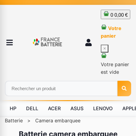
0
0,00 €
Votre
panier
×
Votre panier
est vide
HP
DELL
ACER
ASUS
LENOVO
APPL
Batterie
>
Camera embarquee
Batterie camera embarquee