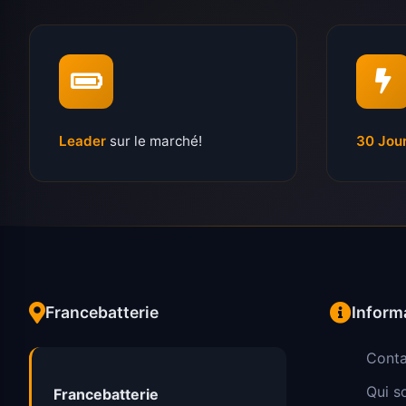
Leader
sur le marché!
30 Jou
Francebatterie
Inform
Conta
Qui 
Francebatterie