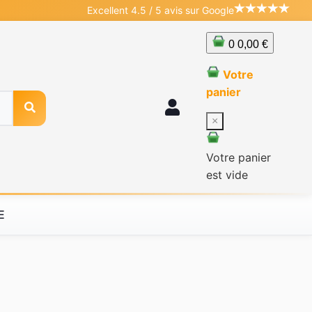
Excellent 4.5 / 5 avis sur Google
0
0,00 €
Votre
panier
×
Votre panier
est vide
E