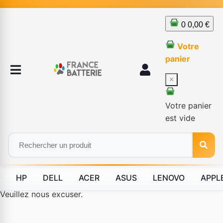
0
0,00 €
Votre
panier
×
Votre panier
est vide
HP
DELL
ACER
ASUS
LENOVO
APPL
Le produit #BLD--12232 n'est plus disponible à la vente.
Veuillez nous excuser.