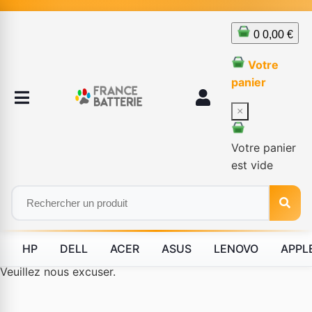
0
0,00 €
Votre
panier
×
Votre panier
est vide
HP
DELL
ACER
ASUS
LENOVO
APPL
Le produit #BLD--12232 n'est plus disponible à la vente.
Veuillez nous excuser.