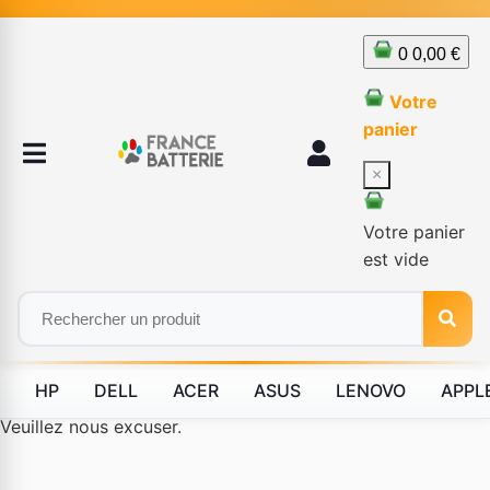
0
0,00 €
Votre
panier
×
Votre panier
est vide
HP
DELL
ACER
ASUS
LENOVO
APPL
Le produit #BLD--12232 n'est plus disponible à la vente.
Veuillez nous excuser.