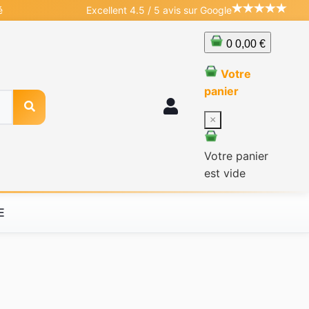
é
Excellent 4.5 / 5 avis sur Google
0
0,00 €
Votre
panier
×
Votre panier
est vide
E