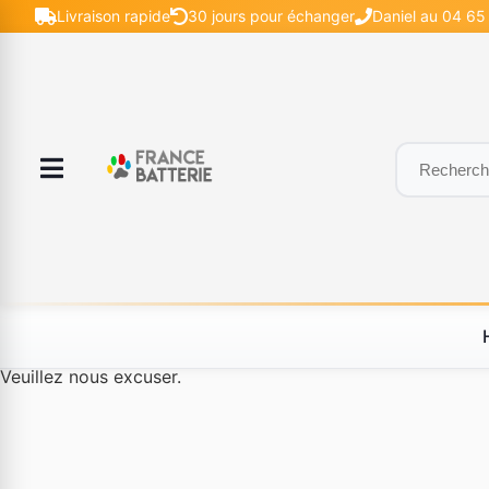
Livraison rapide
30 jours pour échanger
Daniel au 04 65 
Le produit #BLD--12232 n'est plus disponible à la vente.
Veuillez nous excuser.