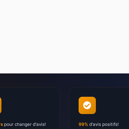
rs
pour changer d'avis!
99%
d'avis positifs!