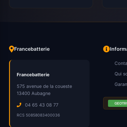
Francebatterie
Inform
Conta
Qui 
Francebatterie
Garan
575 avenue de la coueste
13400
Aubagne
04 65 43 08 77
RCS 50858083400036