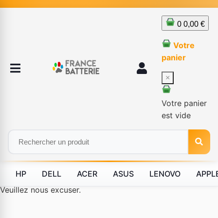
0
0,00 €
Votre
panier
×
Votre panier
est vide
HP
DELL
ACER
ASUS
LENOVO
APPL
Le produit #BLD--12232 n'est plus disponible à la vente.
Veuillez nous excuser.