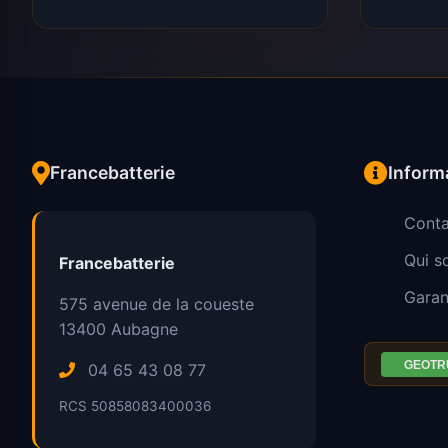
Francebatterie
Inform
Conta
Qui 
Francebatterie
Garan
575 avenue de la coueste
13400
Aubagne
04 65 43 08 77
RCS 50858083400036