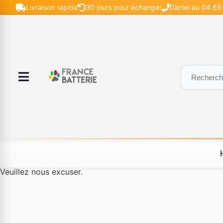
Livraison rapide
30 jours pour échanger
Daniel au 04 65 
Le produit #BLD--12232 n'est plus disponible à la vente.
Veuillez nous excuser.