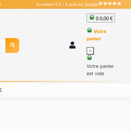
é
Excellent 4.5 / 5 avis sur Google
0
0,00 €
Votre
panier
×
Votre panier
est vide
E