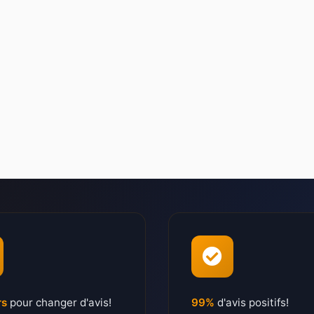
rs
pour changer d'avis!
99%
d'avis positifs!