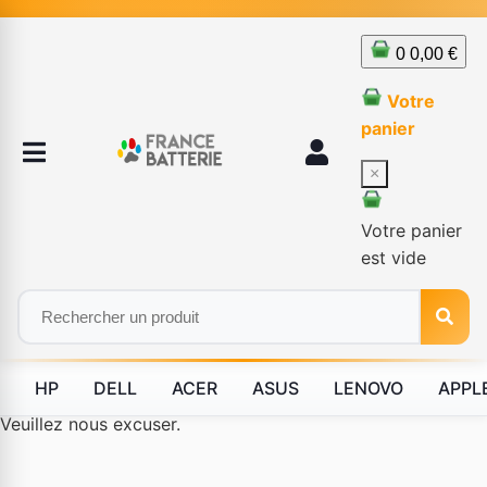
0
0,00 €
Votre
panier
×
Votre panier
est vide
HP
DELL
ACER
ASUS
LENOVO
APPL
Le produit #BLD--12232 n'est plus disponible à la vente.
Veuillez nous excuser.